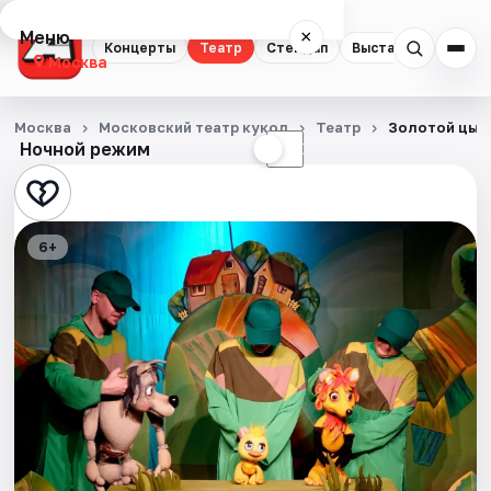
Меню
×
Концерты
Театр
Стендап
Выставки
Квест
Москва
Концерты
Москва
Московский театр кукол
Театр
Золотой цып
Ночной режим
☀
☾
Театр
Стендап
6+
Выставки
Квесты
Экскурсии
Спорт
События