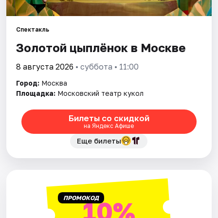
Города
Спектакль
Золотой цыплёнок в Москве
Площадки
8 августа 2026
• суббота • 11:00
Артисты
Город:
Москва
Рейтинги
Площадка:
Московский театр кукол
Билеты со скидкой
на Яндекс Афише
Еще билеты
ПРОМОКОД
10%