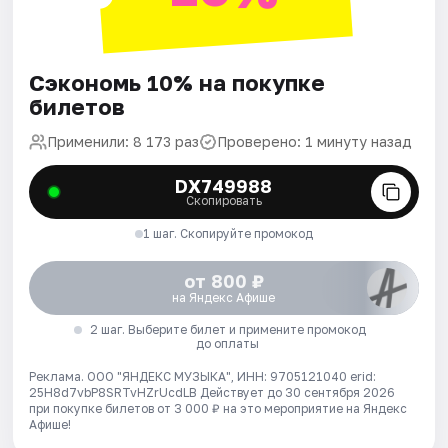
Сэкономь 10% на покупке
билетов
Применили: 8 173 раз
Проверено: 1 минуту назад
DX749988
Скопировать
1 шаг. Скопируйте промокод
от 800 ₽
на Яндекс Афише
2 шаг. Выберите билет и примените промокод
до оплаты
Реклама. ООО "ЯНДЕКС МУЗЫКА", ИНН: 9705121040 erid:
25H8d7vbP8SRTvHZrUcdLB
Действует до 30 сентября 2026
при покупке билетов от 3 000 ₽ на это мероприятие на Яндекс
Афише!