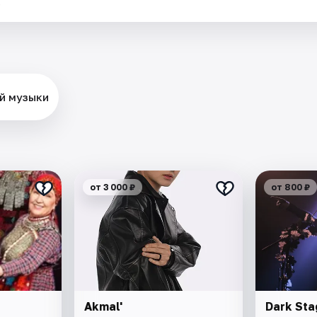
.
ей музыки
от 3 000 ₽
от 800 ₽
Akmal'
Dark Sta