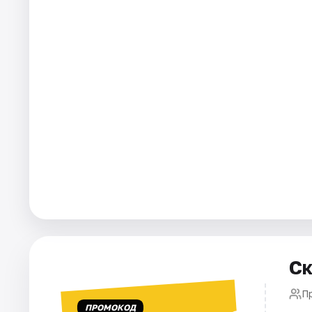
Города
Площадки
Артисты
Рейтинги
Ск
П
ПРОМОКОД