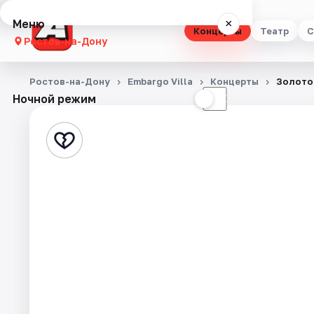
Меню
×
Концерты
Театр
С
Ростов-на-Дону
Концерты
Ростов-на-Дону
Embargo Villa
Концерты
Золото
Ночной режим
☀
☾
Театр
Стендап
Выставки
Квесты
Экскурсии
Спорт
События