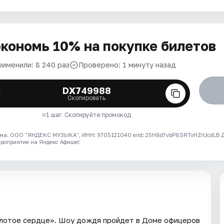
кономь 10% на покупке билетов
рименили: 8 240 раз
Проверено: 1 минуту назад
DX749988
Скопировать
1 шаг. Скопируйте промокод
ма. ООО "ЯНДЕКС МУЗЫКА", ИНН: 9705121040 erid: 25H8d7vbP8SRTvHZrUcdLB
ероприятие на Яндекс Афише!
Золотое сердце». Шоу дождя пройдет в Доме офицеров