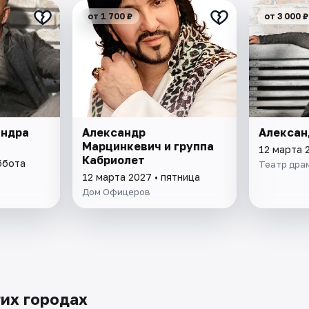
от 1 700 ₽
от 3 000 ₽
андра
Александр
Алексан
Марцинкевич и группа
12 марта 
Кабриолет
ббота
Театр драм
12 марта 2027 • пятница
Дом Офицеров
гих городах