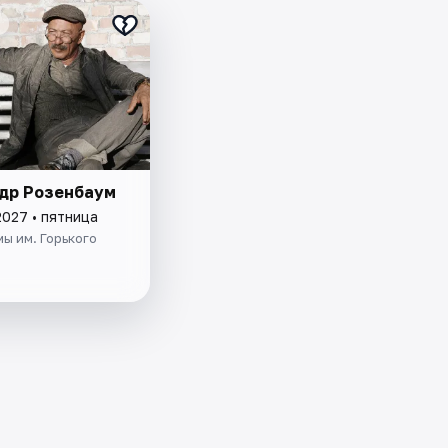
др Розенбаум
2027 • пятница
ы им. Горького