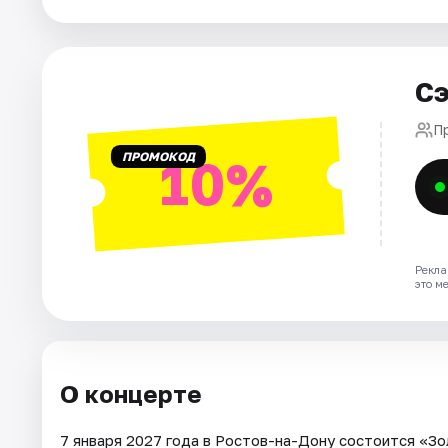
Города
Сэ
Площадки
П
Артисты
ПРОМОКОД
10%
Рейтинги
Рекла
это м
О концерте
7 января 2027 года в Ростов-на-Дону состоится «