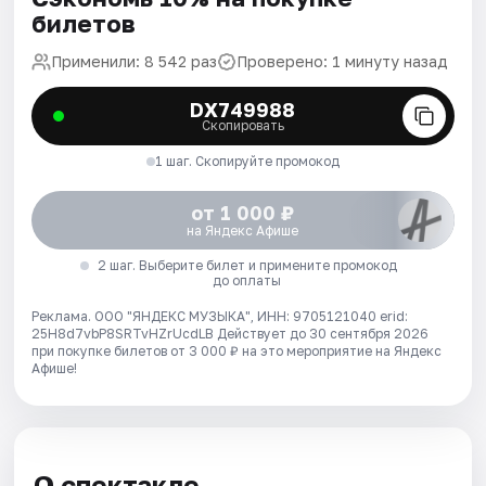
билетов
Применили: 8 542 раз
Проверено: 1 минуту назад
DX749988
Скопировать
1 шаг. Скопируйте промокод
от 1 000 ₽
на Яндекс Афише
2 шаг. Выберите билет и примените промокод
до оплаты
Реклама. ООО "ЯНДЕКС МУЗЫКА", ИНН: 9705121040 erid:
25H8d7vbP8SRTvHZrUcdLB
Действует до 30 сентября 2026
при покупке билетов от 3 000 ₽ на это мероприятие на Яндекс
Афише!
О спектакле