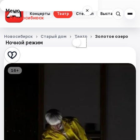
Меню
×
Концерты
Театр
Стендап
Выставки
Квест
Новосибирск
Концерты
Новосибирск
Старый дом
Театр
Золотое озеро
Ночной режим
☀
☾
Театр
Стендап
16+
Выставки
Квесты
Экскурсии
Спорт
События