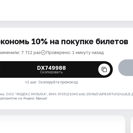
кономь 10% на покупке билетов
рименили: 7 712 раз
Проверено: 1 минуту назад
DX749988
Скопировать
1 шаг. Скопируйте промокод
ма. ООО "ЯНДЕКС МУЗЫКА", ИНН: 9705121040 erid: 25H8d7vbP8SRTvHZrUcdLB
ероприятие на Яндекс Афише!