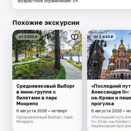
Возрастное ограничение: 0+.
Похожие экскурсии
от 3 000 ₽
от 1 440 ₽
Cредневековый Выборг
«Последний пут
в мини-группе c
Александра II»:
билетами в парк
на-Крови и пеш
Монрепо
прогулка
6 августа 2026 • четверг
6 августа 2026 • ч
Средневековый Выборг, парк
«Последний путь Ал
Монрепо
II»: Спас-на-Крови с
пешеходной прогул