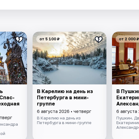
от 5 100 ₽
от 2 000 ₽
ь
В Карелию на день из
В Пушки
 Спас-
Петербурга в мини-
Екатери
еходная
группе
Алексан
6 августа 2026 • четверг
6 августа 
етверг
В Карелию на день из
Пушкин. Дв
Петербурга в мини-группе
Екатерини
ександра
Александр
кой