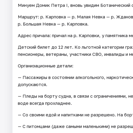
Минуем Домик Петра I, вновь увидим Ботанический с
Маршрут: р. Карповка — р. Малая Невка — р. Ждано
р. Большая Невка — р. Карповка.
Адрес причала: причал на р. Карповки, у памятника 
Детский билет до 12 лет. Ко льготной категории гр
пенсионеры, ветераны, участники СВО, инвалиды и м
Организационные детали:
— Пассажиры в состоянии алкогольного, наркотическ
допускаются.
— Пледы на борту судна, в связи с ограничениями, н
воде всегда прохладнее.
— Со своими едой и напитками не разрешено. На бо
— С питомцами (даже самыми маленькими) не разреш