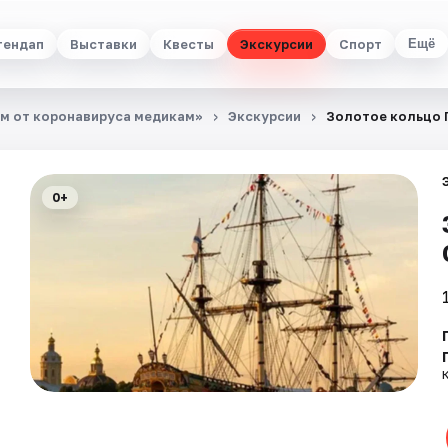
тендап
Выставки
Квесты
Экскурсии
Спорт
Ещё
м от коронавируса медикам»
Экскурсии
Золотое кольцо 
0+