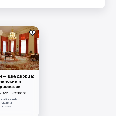
н — Два дворца:
нинский и
дровский
2026 • четверг
а дворца:
нский и
овский