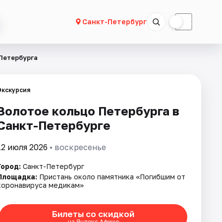
☀
☾
Санкт-Петербург
Петербурга
Экскурсия
Золотое кольцо Петербурга в
Санкт-Петербурге
12 июля 2026
• воскресенье
Город:
Санкт-Петербург
Площадка:
Пристань около памятника «Погибшим от
коронавируса медикам»
Билеты со скидкой
на Яндекс Афише