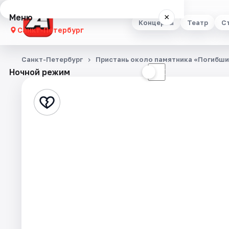
Меню
×
Концерты
Театр
С
Санкт-Петербург
Концерты
Санкт-Петербург
Пристань около памятника «Погибши
Ночной режим
☀
☾
Театр
Стендап
Выставки
Квесты
Экскурсии
Спорт
События