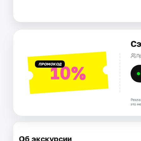
Города
Площадки
Сэ
Артисты
П
Рейтинги
ПРОМОКОД
10%
Рекла
это м
Об экскурсии