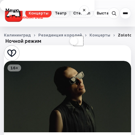
Меню
×
Концерты
Театр
Стендап
Выставки
Экску
Калининград
Концерты
Калининград
Резиденция королей
Концерты
Zoloto
Ночной режим
☀
☾
Театр
Стендап
16+
Выставки
Экскурсии
Спорт
События