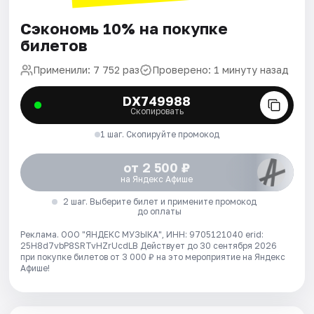
Сэкономь 10% на покупке
билетов
Применили: 7 752 раз
Проверено: 1 минуту назад
DX749988
Скопировать
1 шаг. Скопируйте промокод
от 2 500 ₽
на Яндекс Афише
2 шаг. Выберите билет и примените промокод
до оплаты
Реклама. ООО "ЯНДЕКС МУЗЫКА", ИНН: 9705121040 erid:
25H8d7vbP8SRTvHZrUcdLB
Действует до 30 сентября 2026
при покупке билетов от 3 000 ₽ на это мероприятие на Яндекс
Афише!