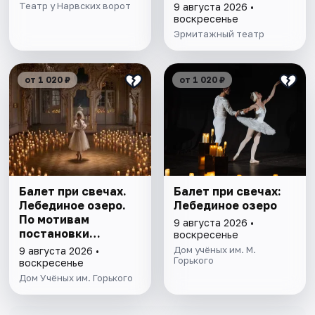
Театр у Нарвских ворот
9 августа 2026 •
воскресенье
Эрмитажный театр
от 1 020 ₽
от 1 020 ₽
Балет при свечах.
Балет при свечах:
Лебединое озеро.
Лебединое озеро
По мотивам
9 августа 2026 •
постановки
воскресенье
Мариуса Петипа
Дом учёных им. М.
9 августа 2026 •
Горького
воскресенье
Дом Учёных им. Горького