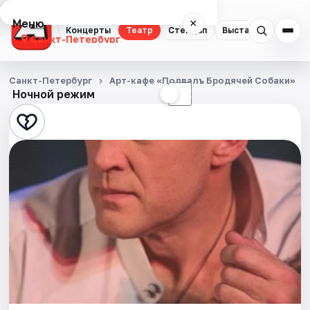
Меню
×
Концерты
Театр
Стендап
Выставки
Квест
Санкт-Петербург
Концерты
Санкт-Петербург
Арт-кафе «Подвалъ Бродячей Собаки»
Ночной режим
☀
☾
Театр
Стендап
Выставки
Квесты
Экскурсии
Спорт
События