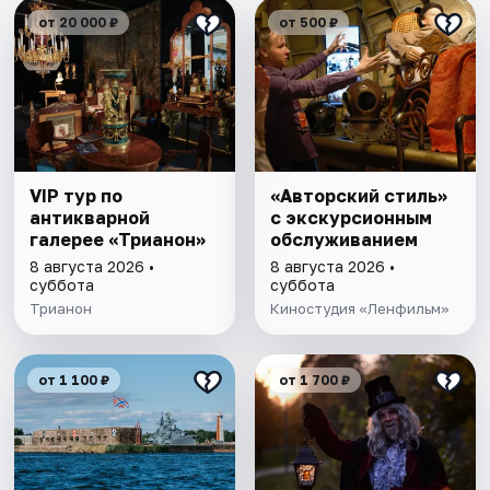
от 20 000 ₽
от 500 ₽
VIP тур по
«Авторский стиль»
антикварной
с экскурсионным
галерее «Трианон»
обслуживанием
8 августа 2026 •
8 августа 2026 •
суббота
суббота
Трианон
Киностудия «Ленфильм»
от 1 100 ₽
от 1 700 ₽