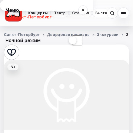
Меню
×
Концерты
Театр
Стендап
Выставки
Квест
Санкт-Петербург
Концерты
Санкт-Петербург
Дворцовая площадь
Экскурсии
Зо
Ночной режим
☀
☾
Театр
Стендап
6+
Выставки
Квесты
Экскурсии
Спорт
События