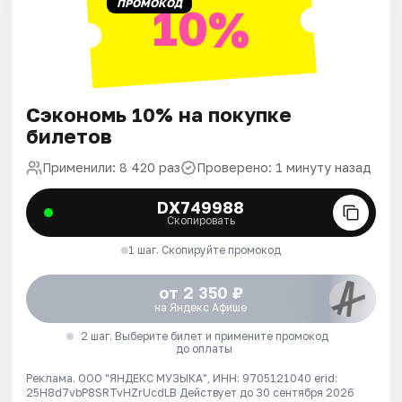
ПРОМОКОД
10%
Сэкономь 10% на покупке
билетов
Применили: 8 420 раз
Проверено: 1 минуту назад
DX749988
Скопировать
1 шаг. Скопируйте промокод
от 2 350 ₽
на Яндекс Афише
2 шаг. Выберите билет и примените промокод
до оплаты
Реклама. ООО "ЯНДЕКС МУЗЫКА", ИНН: 9705121040 erid:
25H8d7vbP8SRTvHZrUcdLB
Действует до 30 сентября 2026