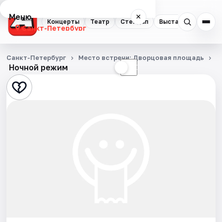
Меню
×
Концерты
Театр
Стендап
Выставки
Квест
Санкт-Петербург
Концерты
Санкт-Петербург
Место встречи: Дворцовая площадь
С
Ночной режим
☀
☾
Театр
Стендап
Выставки
Квесты
Экскурсии
Спорт
События