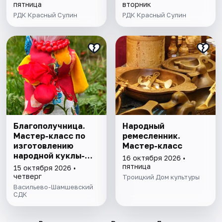
пятница
вторник
РДК Красный Сулин
РДК Красный Сулин
Благополучница.
Народный
Мастер-класс по
ремесленник.
изготовлению
Мастер-класс
народной куклы-
16 октября 2026 •
оберега
пятница
15 октября 2026 •
четверг
Троицкий Дом культуры
Васильево-Шамшевский
СДК