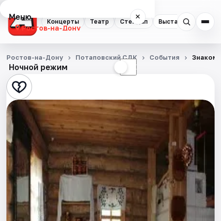
Меню
×
Концерты
Театр
Стендап
Выставки
Квест
Ростов-на-Дону
Концерты
Ростов-на-Дону
Потаповский СДК
События
Знакомс
Ночной режим
☀
☾
Театр
Стендап
Выставки
Квесты
Экскурсии
Спорт
События