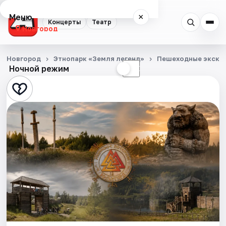
Меню
×
Концерты
Театр
Новгород
Концерты
Новгород
Этнопарк «Земля легенд»
Пешеходные экску
Ночной режим
☀
☾
Театр
События
Города
Площадки
Артисты
Рейтинги