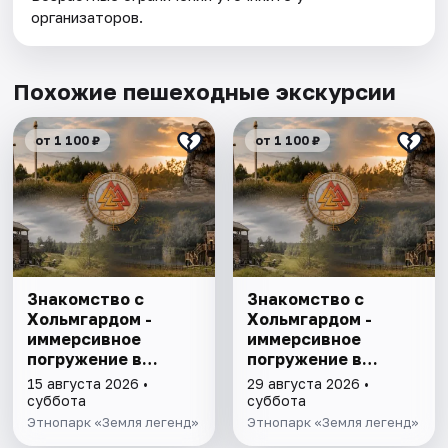
организаторов.
Похожие пешеходные экскурсии
от 1 100 ₽
от 1 100 ₽
Знакомство с
Знакомство с
Хольмгардом -
Хольмгардом -
иммерсивное
иммерсивное
погружение в
погружение в
историю!
историю!
15 августа 2026 •
29 августа 2026 •
суббота
суббота
Этнопарк «Земля легенд»
Этнопарк «Земля легенд»