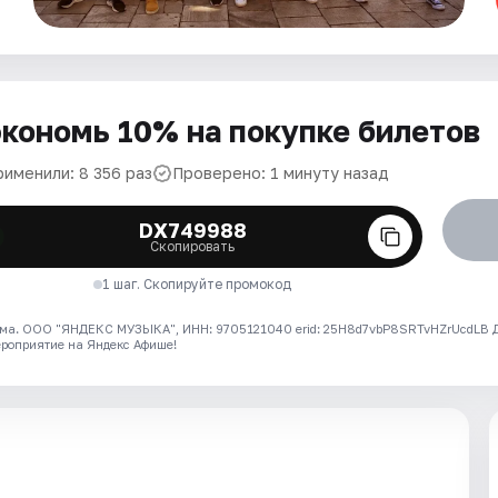
кономь 10% на покупке билетов
рименили: 8 356 раз
Проверено: 1 минуту назад
DX749988
Скопировать
1 шаг. Скопируйте промокод
ма. ООО "ЯНДЕКС МУЗЫКА", ИНН: 9705121040 erid: 25H8d7vbP8SRTvHZrUcdLB
ероприятие на Яндекс Афише!