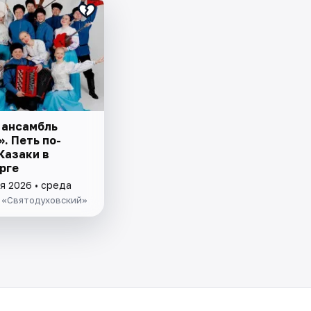
 ансамбль
. Петь по-
Казаки в
рге
я 2026 • среда
 «Святодуховский»