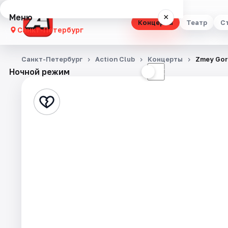
Меню
×
Концерты
Театр
С
Санкт-Петербург
Концерты
Санкт-Петербург
Action Club
Концерты
Zmey Gor
Ночной режим
☀
☾
Театр
Стендап
Выставки
Квесты
Экскурсии
Спорт
События