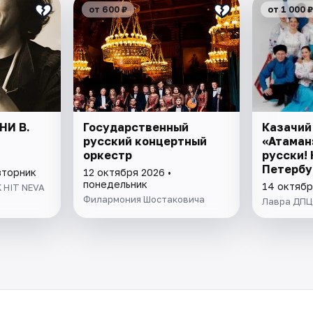
от 600 ₽
от 1 000 ₽
НИ В.
Государственный
Казачий
русский концертный
«Атаман»
оркестр
русски! 
Петербу
вторник
12 октября 2026 •
понедельник
14 октябр
 HIT NEVA
Филармония Шостаковича
Лавра ДПЦ