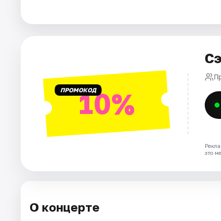
Города
Площадки
Сэ
Артисты
П
ПРОМОКОД
10%
Рейтинги
Рекла
это м
О концерте