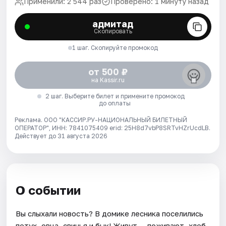
Применили: 2 544 раз
Проверено: 1 минуту назад
адмитад
Скопировать
1 шаг. Скопируйте промокод
от 500 ₽
на Kassir.ru
2 шаг. Выберите билет и примените промокод
до оплаты
Реклама. ООО "КАССИР.РУ-НАЦИОНАЛЬНЫЙ БИЛЕТНЫЙ
ОПЕРАТОР", ИНН: 7841075409 erid: 25H8d7vbP8SRTvHZrUcdLB.
Действует до 31 августа 2026
О событии
Вы слыхали новость? В домике лесника поселились
петух, овца, свинья и бык! Живут — поживают, хлеб