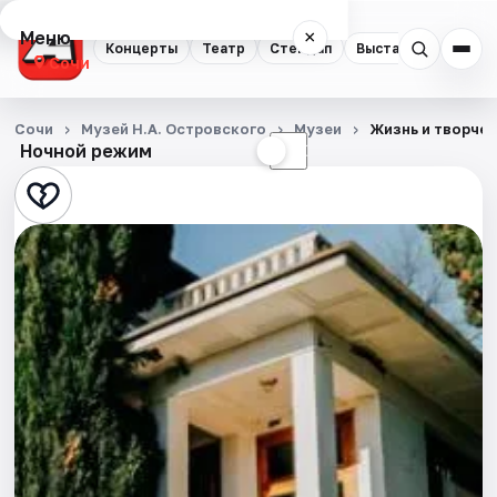
Меню
×
Концерты
Театр
Стендап
Выставки
Квест
Сочи
Концерты
Сочи
Музей Н.А. Островского
Музеи
Жизнь и творчес
Ночной режим
☀
☾
Театр
Стендап
Выставки
Квесты
Экскурсии
Спорт
События