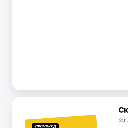
Города
Площадки
Артисты
Рейтинги
Ск
П
ПРОМОКОД