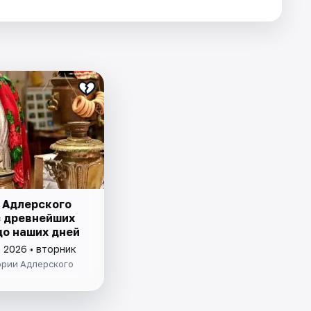
 Адлерского
с древнейших
до наших дней
 2026 • вторник
ории Адлерского