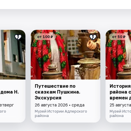
.
от 100 ₽
от 50 ₽
Путешествие по
История
дома Н.
сказкам Пушкина.
района 
Экскурсия
времен 
четверг
26 августа 2026 • среда
25 августа
ого
Музей Истории Адлерского
Музей Ист
района
района