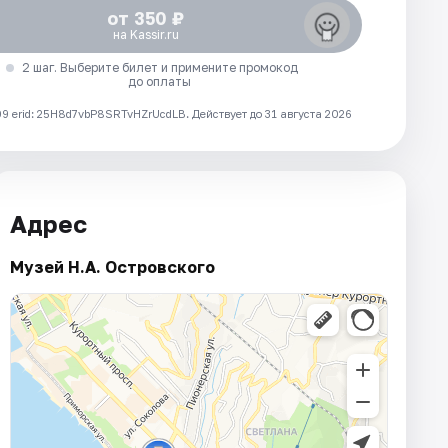
от 350 ₽
на Kassir.ru
2 шаг. Выберите билет и примените промокод
до оплаты
 erid: 25H8d7vbP8SRTvHZrUcdLB.
Действует до 31 августа 2026
Адрес
Музей Н.А. Островского