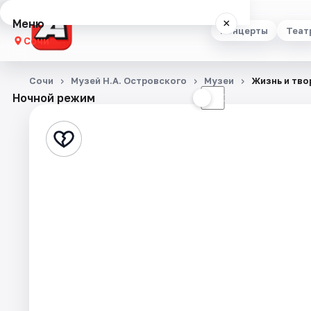
Меню
×
Концерты
Теат
Сочи
Концерты
Сочи
Музей Н.А. Островского
Музеи
Жизнь и тво
Ночной режим
☀
☾
Театр
Стендап
Выставки
Квесты
Экскурсии
Спорт
События