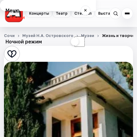
Меню
×
Концерты
Театр
Стендап
Выставки
Квест
Сочи
Концерты
Сочи
Музей Н.А. Островского
Музеи
Жизнь и творчес
Ночной режим
☀
☾
Театр
Стендап
Выставки
Квесты
Экскурсии
Спорт
События