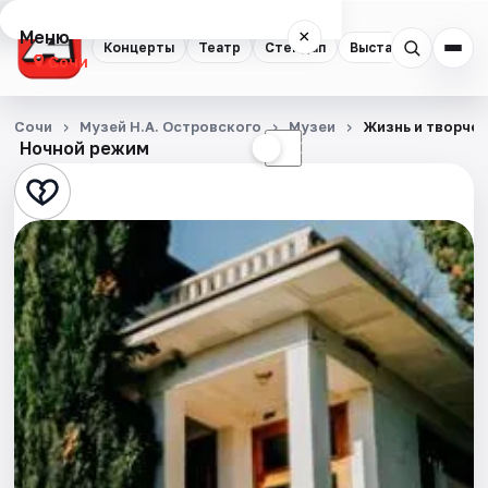
Меню
×
Концерты
Театр
Стендап
Выставки
Квест
Сочи
Концерты
Сочи
Музей Н.А. Островского
Музеи
Жизнь и творчес
Ночной режим
☀
☾
Театр
Стендап
Выставки
Квесты
Экскурсии
Спорт
События