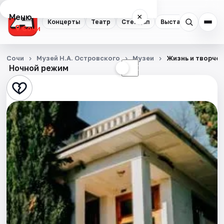
Меню
×
Концерты
Театр
Стендап
Выставки
Квест
Сочи
Концерты
Сочи
Музей Н.А. Островского
Музеи
Жизнь и творчес
Ночной режим
☀
☾
Театр
Стендап
Выставки
Квесты
Экскурсии
Спорт
События