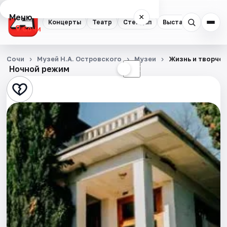
Меню
×
Концерты
Театр
Стендап
Выставки
Квест
Сочи
Концерты
Сочи
Музей Н.А. Островского
Музеи
Жизнь и творчес
Ночной режим
☀
☾
Театр
Стендап
Выставки
Квесты
Экскурсии
Спорт
События