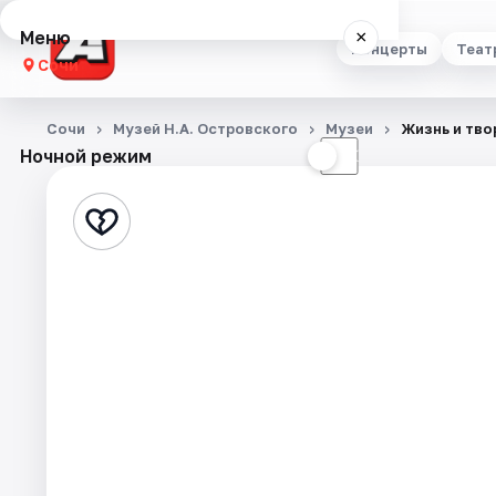
Меню
×
Концерты
Теат
Сочи
Концерты
Сочи
Музей Н.А. Островского
Музеи
Жизнь и тво
Ночной режим
☀
☾
Театр
Стендап
Выставки
Квесты
Экскурсии
Спорт
События