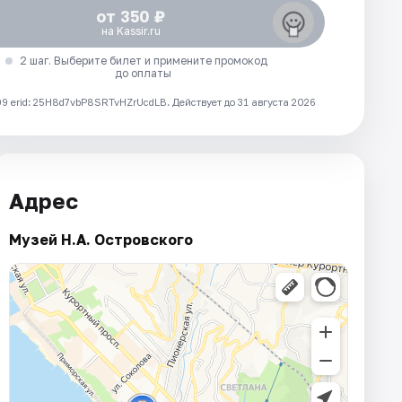
от 350 ₽
на Kassir.ru
2 шаг. Выберите билет и примените промокод
до оплаты
 erid: 25H8d7vbP8SRTvHZrUcdLB.
Действует до 31 августа 2026
Адрес
Музей Н.А. Островского