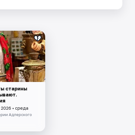
ы старины
ывают.
ия
 2026 • среда
ории Адлерского