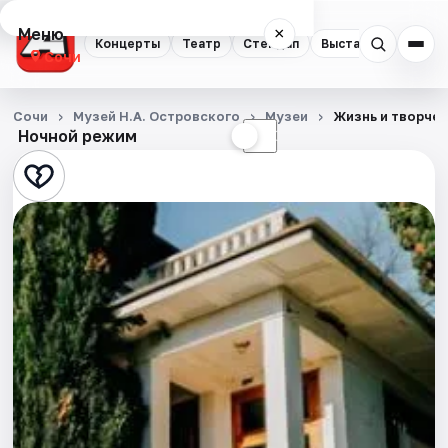
Меню
×
Концерты
Театр
Стендап
Выставки
Квест
Сочи
Концерты
Сочи
Музей Н.А. Островского
Музеи
Жизнь и творчес
Ночной режим
☀
☾
Театр
Стендап
Выставки
Квесты
Экскурсии
Спорт
События