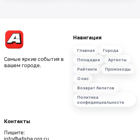
Навигация
Главная
Города
Самые яркие события в
Площадки
Артисты
вашем городе.
Рейтинги
Промокоды
О нас
Возврат билетов
Политика
конфиденциальности
Контакты
Пишите:
info@afisha.org.ru