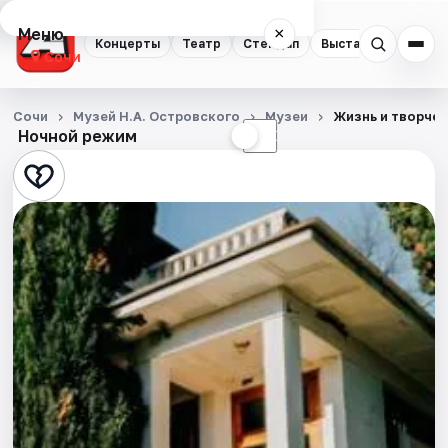
Меню
×
Концерты
Театр
Стендап
Выставки
Квест
Сочи
Концерты
Сочи
Музей Н.А. Островского
Музеи
Жизнь и творчес
Ночной режим
☀
☾
Театр
Стендап
Выставки
Квесты
Экскурсии
Спорт
События