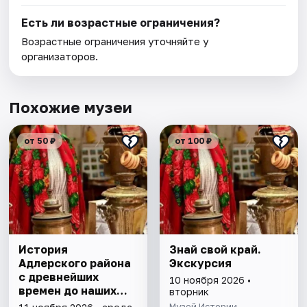
Есть ли возрастные ограничения?
Возрастные ограничения уточняйте у
организаторов.
Похожие музеи
от 50 ₽
от 100 ₽
История
Знай свой край.
Адлерского района
Экскурсия
с древнейших
10 ноября 2026 •
времен до наших
вторник
дней
Музей Истории