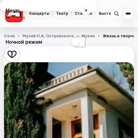
Меню
×
Концерты
Театр
Стендап
Выставки
Квест
Сочи
Концерты
Сочи
Музей Н.А. Островского
Музеи
Жизнь и творчес
Ночной режим
☀
☾
Театр
Стендап
Выставки
Квесты
Экскурсии
Спорт
События