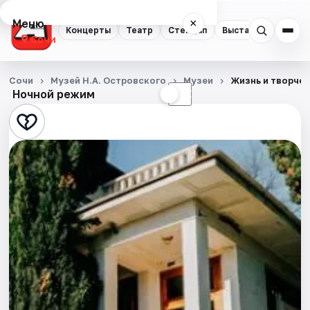
Меню
×
Концерты
Театр
Стендап
Выставки
Квест
Сочи
Концерты
Сочи
Музей Н.А. Островского
Музеи
Жизнь и творчес
Ночной режим
☀
☾
Театр
Стендап
Выставки
Квесты
Экскурсии
Спорт
События