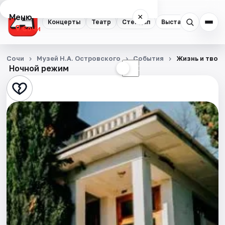
Меню
×
Концерты
Театр
Стендап
Выставки
Квест
Сочи
Концерты
Сочи
Музей Н.А. Островского
События
Жизнь и твор
Ночной режим
☀
☾
Театр
Стендап
Выставки
Квесты
Экскурсии
Спорт
События