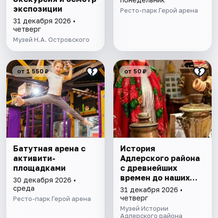
экспозиции
Ресто-парк Герой арена
31 декабря 2026 •
четверг
Музей Н.А. Островского
от 1 550 ₽
от 50 ₽
Батутная арена с
История
активити-
Адлерского района
площадками
с древнейших
времен до наших
30 декабря 2026 •
дней. Экскурсия
среда
31 декабря 2026 •
четверг
Ресто-парк Герой арена
Музей Истории
Адлерского района