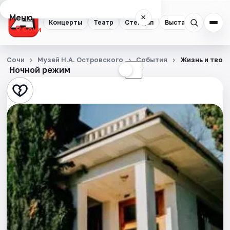
Меню
×
Концерты
Театр
Стендап
Выставки
Квест
Сочи
Концерты
Сочи
Музей Н.А. Островского
События
Жизнь и твор
Ночной режим
☀
☾
Театр
Стендап
Выставки
Квесты
Экскурсии
Спорт
События