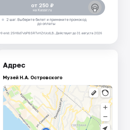
от 250 ₽
на Kassir.ru
2 шаг. Выберите билет и примените промокод
до оплаты
 erid: 25H8d7vbP8SRTvHZrUcdLB.
Действует до 31 августа 2026
Адрес
Музей Н.А. Островского