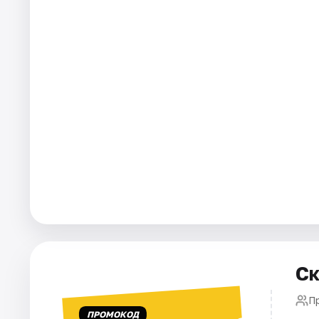
Города
Площадки
Артисты
Рейтинги
Ск
П
ПРОМОКОД