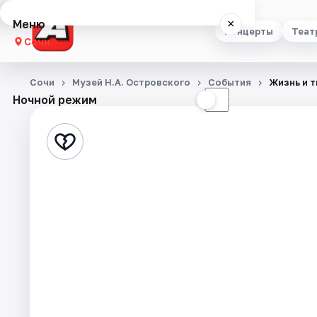
Меню
×
Концерты
Теат
Сочи
Концерты
Сочи
Музей Н.А. Островского
События
Жизнь и т
Ночной режим
☀
☾
Театр
Стендап
Выставки
Квесты
Экскурсии
Спорт
События