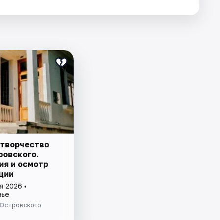
 творчество
ровского.
ия и осмотр
ции
я 2026 •
нье
 Островского