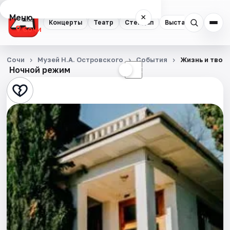
Меню
×
Концерты
Театр
Стендап
Выставки
Квест
Сочи
Концерты
Сочи
Музей Н.А. Островского
События
Жизнь и твор
Ночной режим
☀
☾
Театр
Стендап
Выставки
Квесты
Экскурсии
Спорт
События