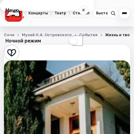
Меню
×
Концерты
Театр
Стендап
Выставки
Квест
Сочи
Концерты
Сочи
Музей Н.А. Островского
События
Жизнь и твор
Ночной режим
☀
☾
Театр
Стендап
Выставки
Квесты
Экскурсии
Спорт
События