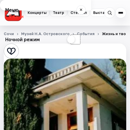
Меню
×
Концерты
Театр
Стендап
Выставки
Квест
Сочи
Концерты
Сочи
Музей Н.А. Островского
События
Жизнь и твор
Ночной режим
☀
☾
Театр
Стендап
Выставки
Квесты
Экскурсии
Спорт
События