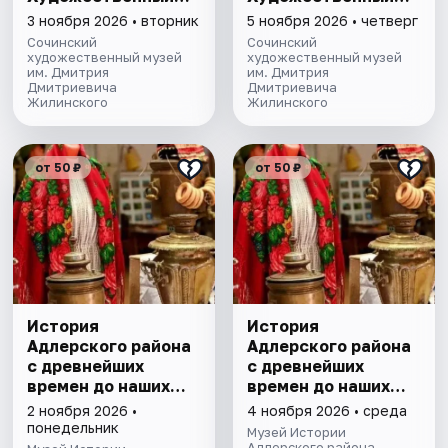
музей им. Д.Д.
музей им. Д.Д.
3 ноября 2026 • вторник
5 ноября 2026 • четверг
Жилинского
Жилинского
Сочинский
Сочинский
художественный музей
художественный музей
им. Дмитрия
им. Дмитрия
Дмитриевича
Дмитриевича
Жилинского
Жилинского
от 50 ₽
от 50 ₽
История
История
Адлерского района
Адлерского района
с древнейших
с древнейших
времен до наших
времен до наших
дней. Экскурсия
дней. Экскурсия
2 ноября 2026 •
4 ноября 2026 • среда
понедельник
Музей Истории
Адлерского района