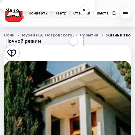
Меню
×
Концерты
Театр
Стендап
Выставки
Квест
Сочи
Концерты
Сочи
Музей Н.А. Островского
События
Жизнь и твор
Ночной режим
☀
☾
Театр
Стендап
Выставки
Квесты
Экскурсии
Спорт
События