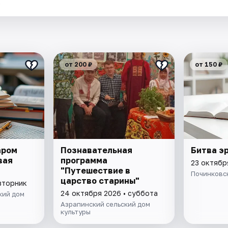
.
от 200 ₽
от 150 ₽
аром
Познавательная
Битва э
вая
программа
23 октябр
"Путешествие в
Починковс
царство старины"
вторник
24 октября 2026 • суббота
кий дом
Азрапинский сельский дом
культуры