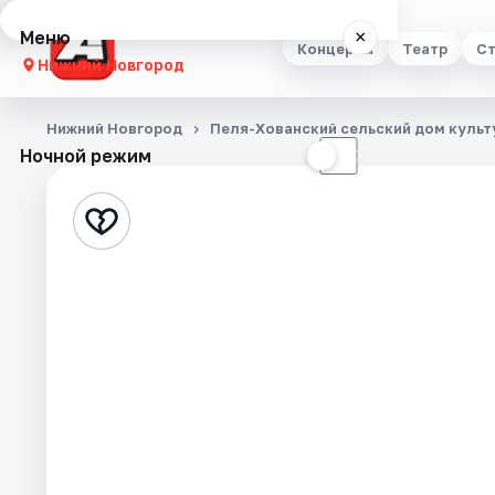
Меню
×
Концерты
Театр
Ст
Нижний Новгород
Концерты
Нижний Новгород
Пеля-Хованский сельский дом культ
Ночной режим
☀
☾
Театр
Стендап
Выставки
Квесты
Экскурсии
Спорт
События