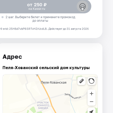
от 250 ₽
на Kassir.ru
2 шаг. Выберите билет и примените промокод
до оплаты
 erid: 25H8d7vbP8SRTvHZrUcdLB.
Действует до 31 августа 2026
Адрес
Пеля-Хованский сельский дом культуры