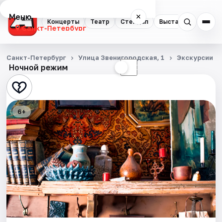
Меню
×
Концерты
Театр
Стендап
Выставки
Квест
Санкт-Петербург
Концерты
Санкт-Петербург
Улица Звенигородская, 1
Экскурсии
Ночной режим
☀
☾
Театр
Стендап
6+
Выставки
Квесты
Экскурсии
Спорт
События