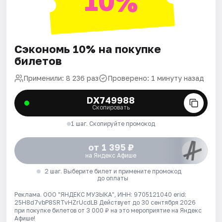
10%
Сэкономь 10% на покупке
билетов
Применили: 8 236 раз
Проверено: 1 минуту назад
DX749988
Скопировать
1 шаг. Скопируйте промокод
от 1 395 ₽
на Яндекс Афише
2 шаг. Выберите билет и примените промокод
до оплаты
Реклама. ООО "ЯНДЕКС МУЗЫКА", ИНН: 9705121040 erid:
25H8d7vbP8SRTvHZrUcdLB
Действует до 30 сентября 2026
при покупке билетов от 3 000 ₽ на это мероприятие на Яндекс
Афише!