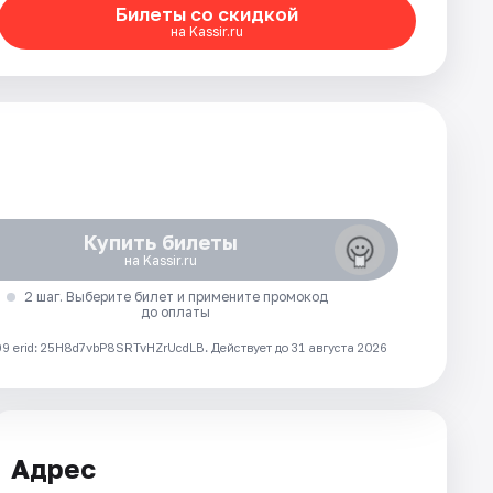
Билеты со скидкой
на Kassir.ru
Купить билеты
на Kassir.ru
2 шаг. Выберите билет и примените промокод
до оплаты
 erid: 25H8d7vbP8SRTvHZrUcdLB.
Действует до 31 августа 2026
Адрес