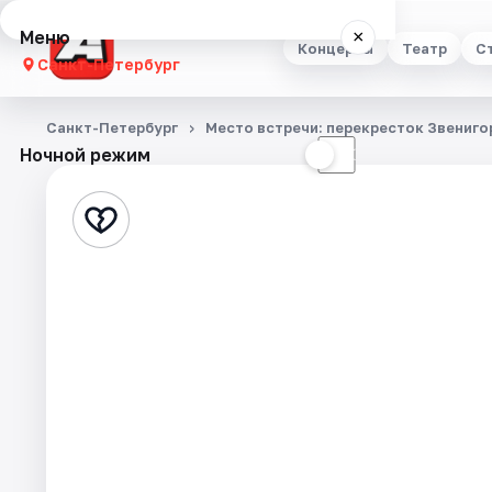
Меню
×
Концерты
Театр
С
Санкт-Петербург
Концерты
Санкт-Петербург
Место встречи: перекресток Звениго
Ночной режим
☀
☾
Театр
Стендап
Выставки
Квесты
Экскурсии
Спорт
События