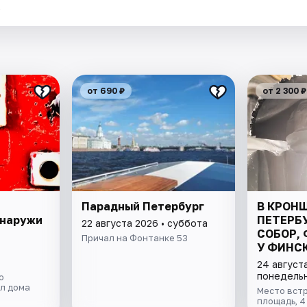
.
от 690 ₽
от 2 300 ₽
Парадный Петербург
В КРОН
снаружи
ПЕТЕРБ
22 августа 2026 • суббота
СОБОР, 
Причал на Фонтанке 53
У ФИНСК
ВСЁ ВК
24 августа
понедель
о
ол дома
Место вст
площадь, 4