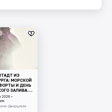
ШТАДТ ИЗ
УРГА: МОРСКОЙ
ФОРТЫ И ДЕНЬ
ОГО ЗАЛИВА.
ЛЮЧЕНО
 2026 •
ник
речи: Дворцовая