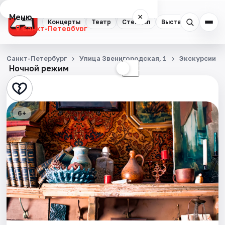
Меню
×
Концерты
Театр
Стендап
Выставки
Квест
Санкт-Петербург
Концерты
Санкт-Петербург
Улица Звенигородская, 1
Экскурсии
Ночной режим
☀
☾
Театр
Стендап
6+
Выставки
Квесты
Экскурсии
Спорт
События