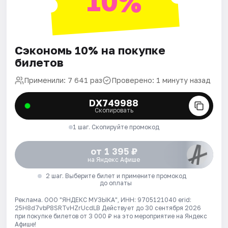
10%
Сэкономь 10% на покупке
билетов
Применили: 7 641 раз
Проверено: 1 минуту назад
DX749988
Скопировать
1 шаг. Скопируйте промокод
от 1 395 ₽
на Яндекс Афише
2 шаг. Выберите билет и примените промокод
до оплаты
Реклама. ООО "ЯНДЕКС МУЗЫКА", ИНН: 9705121040 erid:
25H8d7vbP8SRTvHZrUcdLB
Действует до 30 сентября 2026
при покупке билетов от 3 000 ₽ на это мероприятие на Яндекс
Афише!