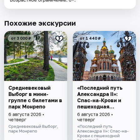
Похожие экскурсии
от 3 000 ₽
от 1 440 ₽
Cредневековый
«Последний путь
Выборг в мини-
Александра II»:
группе c билетами в
Спас-на-Крови и
парк Монрепо
пешеходная
прогулка
6 августа 2026 •
6 августа 2026 •
четверг
четверг
Средневековый Выборг,
«Последний путь
парк Монрепо
Александра II»: Спас-на-
Крови с пешеходной