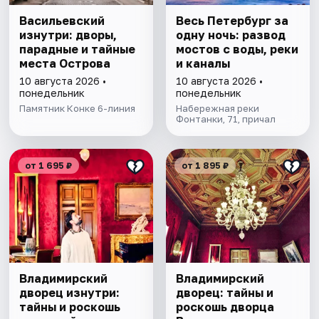
Васильевский
Весь Петербург за
изнутри: дворы,
одну ночь: развод
парадные и тайные
мостов с воды, реки
места Острова
и каналы
10 августа 2026 •
10 августа 2026 •
понедельник
понедельник
Памятник Конке 6-линия
Набережная реки
Фонтанки, 71, причал
от 1 695 ₽
от 1 895 ₽
Владимирский
Владимирский
дворец изнутри:
дворец: тайны и
тайны и роскошь
роскошь дворца