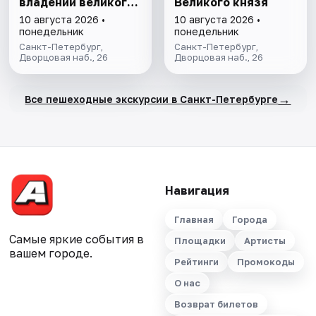
владений великого
Великого князя
князя
10 августа 2026 •
10 августа 2026 •
понедельник
понедельник
Санкт-Петербург,
Санкт-Петербург,
Дворцовая наб., 26
Дворцовая наб., 26
→
Все пешеходные экскурсии в Санкт-Петербурге
Навигация
Главная
Города
Самые яркие события в
Площадки
Артисты
вашем городе.
Рейтинги
Промокоды
О нас
Возврат билетов