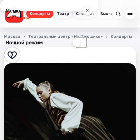
Меню
×
Концерты
Театр
Стендап
Выставки
Квест
Москва
Концерты
Москва
Театральный центр «На Плющихе»
Концерты
Ночной режим
☀
☾
Театр
Стендап
Выставки
Квесты
Экскурсии
Спорт
События