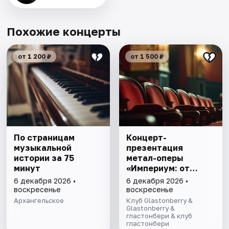
Похожие концерты
от 1 200 ₽
от 1 500 ₽
По страницам
Концерт-
музыкальной
презентация
истории за 75
метал-оперы
минут
«Империум: от
величия к
6 декабря 2026 •
6 декабря 2026 •
предательству»
воскресенье
воскресенье
Архангельское
Клуб Glastonberry &
Glastonberry &
гластонбери & клуб
гластонбери