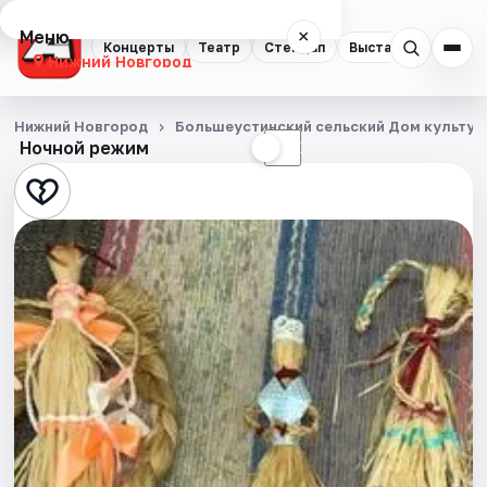
Меню
×
Концерты
Театр
Стендап
Выставки
Квест
Нижний Новгород
Концерты
Нижний Новгород
Большеустинский сельский Дом культур
Ночной режим
☀
☾
Театр
Стендап
Выставки
Квесты
Экскурсии
Спорт
События