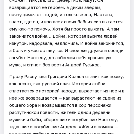
сможет. Никуда. Его, дезертира, ищут. Он
возвращается не героем, а диким зверем,
прячущимся от людей, и только жена, Настена,
знает, где он, и изо всех своих бабьих сил пытается
ему как-то помочь. Хотя бы просто выжить. А там
закончится война… Война, которая выжгла людей
изнутри, надорвала, надломила. И война закончится,
а боль и ужас останутся. И свои же друзья и соседи
загубят Настену, до забвения себя хранившую
мужа, и сгинет без вести Андрей Гуськов.
Прозу Распутина Григорий Козлов ставит как поэму,
как песню, как русский плач. История любви
сплетается с историей народа, вырастает из нее и в
нее же возвращается — как вырастают на сцене из
общего хора и возвращаются в хор персонажи
распутинской повести, жители одной деревни,
мужики и бабы, сберегшие и погубившие Настену,
ждавшие и погубившие Андрея. «Живи и помни» —
это сюита любви и смерти, надежды и отчаяния.