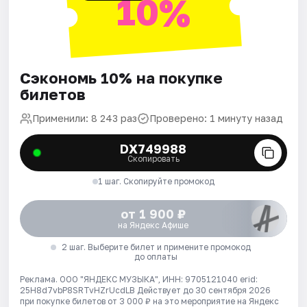
10%
Сэкономь 10% на покупке
билетов
Применили: 8 243 раз
Проверено: 1 минуту назад
DX749988
Скопировать
1 шаг. Скопируйте промокод
от 1 900 ₽
на Яндекс Афише
2 шаг. Выберите билет и примените промокод
до оплаты
Реклама. ООО "ЯНДЕКС МУЗЫКА", ИНН: 9705121040 erid:
25H8d7vbP8SRTvHZrUcdLB
Действует до 30 сентября 2026
при покупке билетов от 3 000 ₽ на это мероприятие на Яндекс