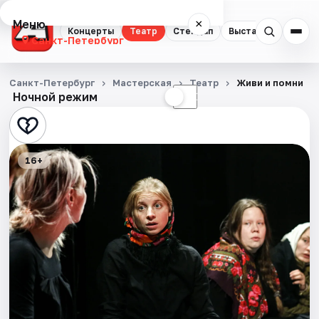
Меню
×
Концерты
Театр
Стендап
Выставки
Квест
Санкт-Петербург
Концерты
Санкт-Петербург
Мастерская
Театр
Живи и помни
Ночной режим
☀
☾
Театр
Стендап
16+
Выставки
Квесты
Экскурсии
Спорт
События