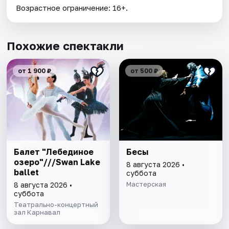
Возрастное ограничение: 16+.
Похожие спектакли
от 1 900 ₽
от 500 ₽
Балет "Лебединое
Бесы
озеро"///Swan Lake
8 августа 2026 •
ballet
суббота
Мастерская
8 августа 2026 •
суббота
Театрально-концертный
зал Карнавал