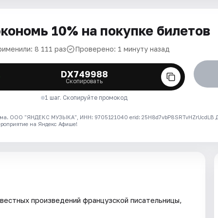
кономь 10% на покупке билетов
рименили: 8 111 раз
Проверено: 1 минуту назад
DX749988
Скопировать
1 шаг. Скопируйте промокод
ма. ООО "ЯНДЕКС МУЗЫКА", ИНН: 9705121040 erid: 25H8d7vbP8SRTvHZrUcdLB
ероприятие на Яндекс Афише!
звестных произведений французской писательницы,