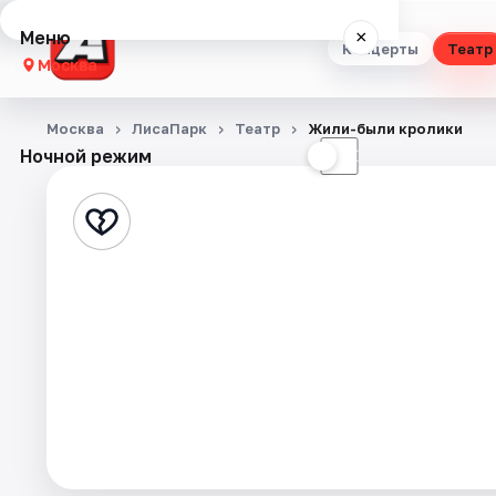
Меню
×
Концерты
Театр
Москва
Концерты
Москва
ЛисаПарк
Театр
Жили-были кролики
Ночной режим
☀
☾
Театр
Стендап
Выставки
Квесты
Экскурсии
Спорт
События