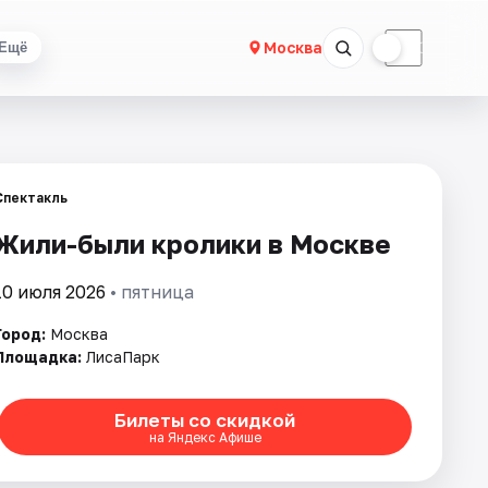
☀
☾
Москва
Ещё
Спектакль
Жили-были кролики в Москве
10 июля 2026
• пятница
Город:
Москва
Площадка:
ЛисаПарк
Билеты со скидкой
на Яндекс Афише