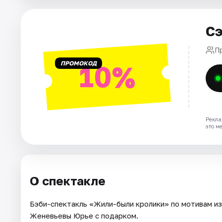
Города
Сэ
Площадки
П
ПРОМОКОД
10%
Артисты
Рейтинги
Рекла
это м
О спектакле
Бэби-спектакль «Жили-были кролики» по мотивам и
Женевьевы Юрье с подарком.