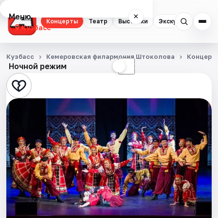
Меню
×
Концерты
Театр
Выставки
Экскурсии
Кузбасс
Концерты
Кузбасс
Кемеровская филармония Штоколова
Концерт
Ночной режим
☀
☾
Театр
Выставки
Экскурсии
События
Города
Площадки