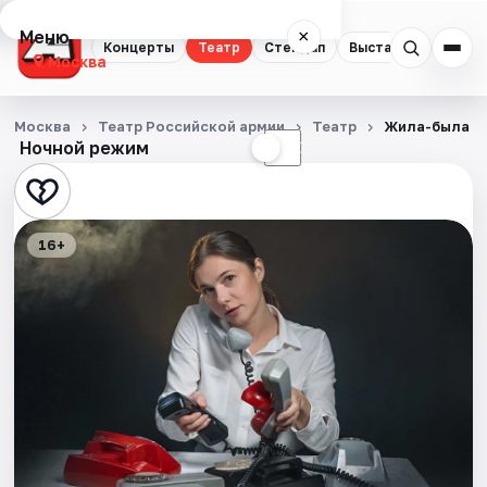
Меню
×
Концерты
Театр
Стендап
Выставки
Квест
Москва
Концерты
Москва
Театр Российской армии
Театр
Жила-была К
Ночной режим
☀
☾
Театр
Стендап
16+
Выставки
Квесты
Экскурсии
Спорт
События