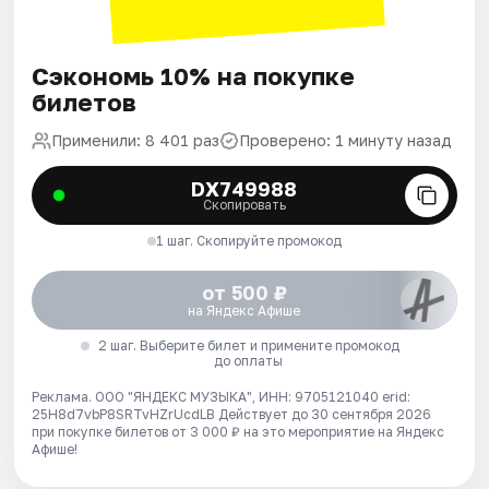
Сэкономь 10% на покупке
билетов
Применили: 8 401 раз
Проверено: 1 минуту назад
DX749988
Скопировать
1 шаг. Скопируйте промокод
от 500 ₽
на Яндекс Афише
2 шаг. Выберите билет и примените промокод
до оплаты
Реклама. ООО "ЯНДЕКС МУЗЫКА", ИНН: 9705121040 erid:
25H8d7vbP8SRTvHZrUcdLB
Действует до 30 сентября 2026
при покупке билетов от 3 000 ₽ на это мероприятие на Яндекс
Афише!