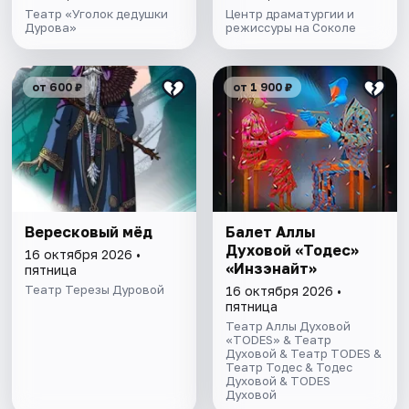
Театр «Уголок дедушки
Центр драматургии и
Дурова»
режиссуры на Соколе
от 600 ₽
от 1 900 ₽
Вересковый мёд
Балет Аллы
Духовой «Тодес»
16 октября 2026 •
«Инзэнайт»
пятница
Театр Терезы Дуровой
16 октября 2026 •
пятница
Театр Аллы Духовой
«TODES» & Театр
Духовой & Театр TODES &
Театр Тодес & Тодес
Духовой & TODES
Духовой