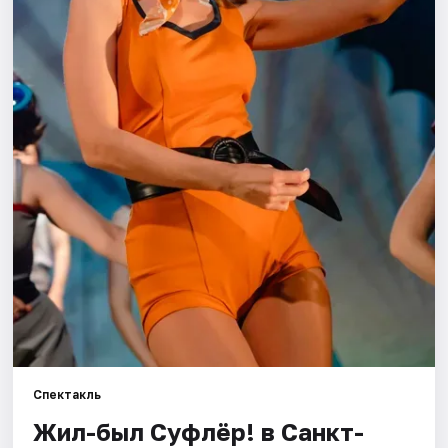
Города
Площадки
Артисты
Рейтинги
Спектакль
Жил-был Суфлёр! в Санкт-