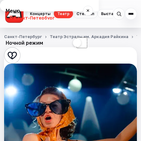
Меню
×
Концерты
Театр
Стендап
Выставки
Квест
Санкт-Петербург
Концерты
Санкт-Петербург
Театр Эстрады им. Аркадия Райкина
Т
Ночной режим
☀
☾
Театр
Стендап
Выставки
Квесты
Экскурсии
Спорт
События