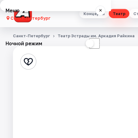
Меню
×
Концерты
Театр
С
Санкт-Петербург
Концерты
Санкт-Петербург
Театр Эстрады им. Аркадия Райкина
Ночной режим
☀
☾
Театр
Стендап
Выставки
Квесты
Экскурсии
Спорт
События