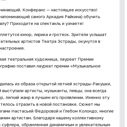
ачинающий. Конферанс — настоящее искусство!
напоминающий самого Аркадия Райкина) обучить
алу? Приходите на спектакль и узнаете!
плетутся юмор, лирика и гротеск. Зрители услышат
тательных артистов Театра Эстрады, окунутся в
настроения.
вая театральная художница, лауреат Премии
ографию поставил лауреат премии «Музыкальное
одилась из образа открытой летней эстрады-Ракушки,
й выступали артисты, музыканты, певцы; она всегда
р, легкий жанр в лучшем его проявлении. Именно эту
отелось отразить в новой постановке. Сюжет мы
ргами Настасьей Федоровой и Глебом Колондо; многие
самим артистам. Благодаря нашему коллективному
о суфлера, обрамленная динамичным и увлекательным