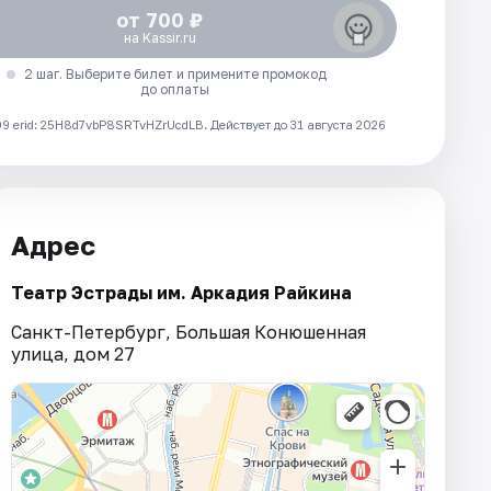
от 700 ₽
на Kassir.ru
2 шаг. Выберите билет и примените промокод
до оплаты
 erid: 25H8d7vbP8SRTvHZrUcdLB.
Действует до 31 августа 2026
Адрес
Театр Эстрады им. Аркадия Райкина
Санкт-Петербург, Большая Конюшенная
улица, дом 27