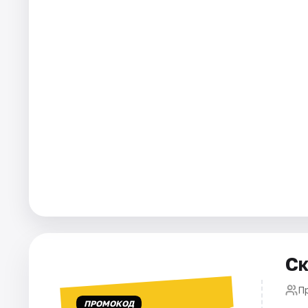
Города
Площадки
Артисты
Рейтинги
Ск
П
ПРОМОКОД