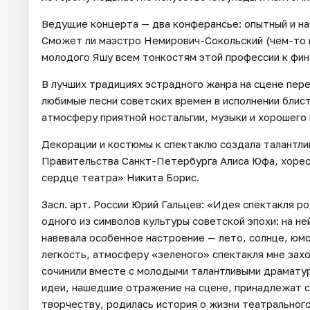
Ведущие концерта — два конферансье: опытный и н
Сможет ли маэстро Немирович-Сокольский (чем-то 
молодого Яшу всем тонкостям этой профессии к фин
В лучших традициях эстрадного жанра на сцене пере
любимые песни советских времен в исполнении блис
атмосферу приятной ностальгии, музыки и хорошего 
Декорации и костюмы к спектаклю создала талантли
Правительства Санкт-Петербурга Алиса Юфа, хоре
сердце театра» Никита Борис.
Засл. арт. России Юрий Гальцев: «Идея спектакля р
одного из символов культуры советской эпохи: на не
навевала особенное настроение — лето, солнце, юмо
легкость, атмосферу «зеленого» спектакля мне зах
сочинили вместе с молодыми талантливыми драмату
идеи, нашедшие отражение на сцене, принадлежат 
творчеству, родилась история о жизни театральног