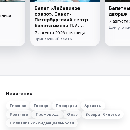
Балет «Лебединое
Балетны
озеро». Санкт-
дворце
ятница
Петербургский театр
7 августа 
балета имени П.И.
Дом учёных
Чайковского
7 августа 2026 • пятница
Эрмитажный театр
Навигация
Главная
Города
Площадки
Артисты
Рейтинги
Промокоды
О нас
Возврат билетов
Политика конфиденциальности