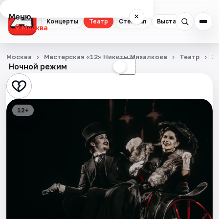
Меню
×
Концерты
Театр
Стендап
Выставки
Квест
Москва
Концерты
Москва
Мастерская «12» Никиты Михалкова
Театр
Ж
Ночной режим
☀
☾
Театр
Стендап
12+
Выставки
Квесты
Экскурсии
Спорт
События