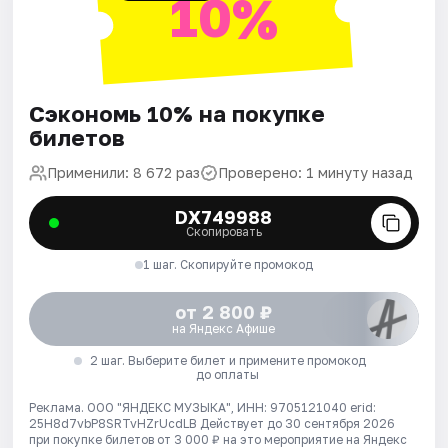
10%
Сэкономь 10% на покупке
билетов
Применили: 8 672 раз
Проверено: 1 минуту назад
DX749988
Скопировать
1 шаг. Скопируйте промокод
от 2 800 ₽
на Яндекс Афише
2 шаг. Выберите билет и примените промокод
до оплаты
Реклама. ООО "ЯНДЕКС МУЗЫКА", ИНН: 9705121040 erid:
25H8d7vbP8SRTvHZrUcdLB
Действует до 30 сентября 2026
при покупке билетов от 3 000 ₽ на это мероприятие на Яндекс