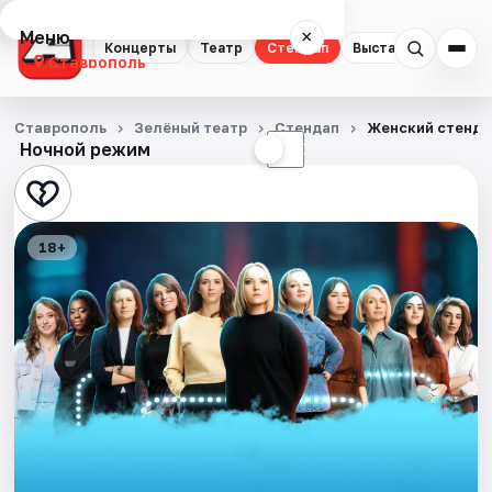
Меню
×
Концерты
Театр
Стендап
Выставки
Спорт
Ставрополь
Концерты
Ставрополь
Зелёный театр
Стендап
Женский стенда
Ночной режим
☀
☾
Театр
Стендап
18+
Выставки
Спорт
События
Города