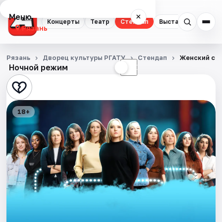
Меню
×
Концерты
Театр
Стендап
Выставки
Экску
Рязань
Концерты
Рязань
Дворец культуры РГАТУ
Стендап
Женский ст
Ночной режим
☀
☾
Театр
Стендап
18+
Выставки
Экскурсии
Спорт
События