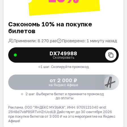
Сэкономь 10% на покупке
билетов
Применили: 8 270 раз
Проверено: 1 минуту назад
DX749988
Скопировать
1 шаг. Скопируйте промокод
от 2 000 ₽
на Яндекс Афише
2 шаг. Выберите билет и примените промокод
до оплаты
Реклама. ООО "ЯНДЕКС МУЗЫКА", ИНН: 9705121040 erid:
25H8d7vbP8SRTvHZrUcdLB
Действует до 30 сентября 2026
при покупке билетов от 3 000 ₽ на это мероприятие на Яндекс
Афише!