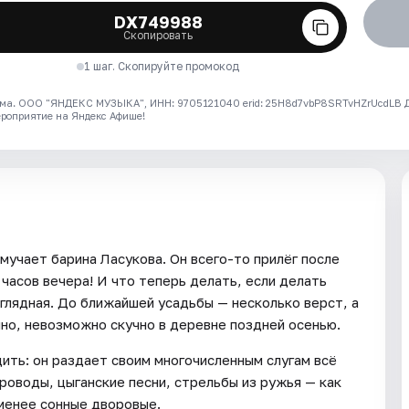
DX749988
Скопировать
1 шаг. Скопируйте промокод
ма. ООО "ЯНДЕКС МУЗЫКА", ИНН: 9705121040 erid: 25H8d7vbP8SRTvHZrUcdLB
ероприятие на Яндекс Афише!
учает барина Ласукова. Он всего-то прилёг после
 часов вечера! И что теперь делать, если делать
глядная. До ближайшей усадьбы — несколько верст, а
учно, невозможно скучно в деревне поздней осенью.
дить: он раздает своим многочисленным слугам всё
роводы, цыганские песни, стрельбы из ружья — как
 менее сонные дворовые.