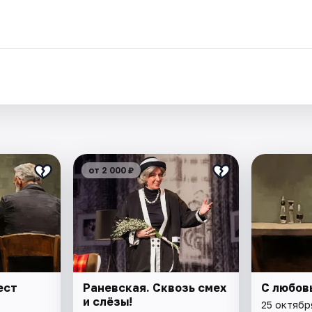
от 2 000 ₽
ест
Раневская. Сквозь смех
С любов
и слёзы!
25 октябр