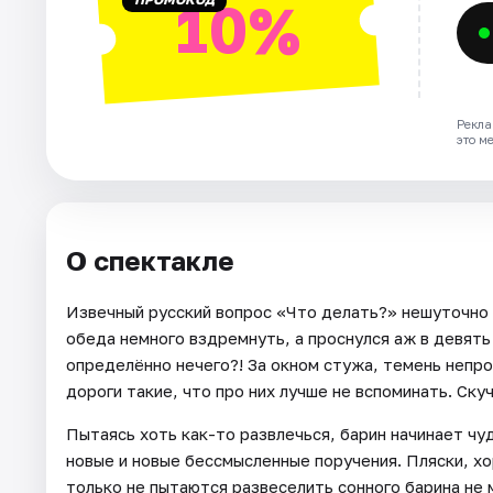
10%
Рекла
это м
О спектакле
Извечный русский вопрос «Что делать?» нешуточно м
обеда немного вздремнуть, а проснулся аж в девять
определённо нечего?! За окном стужа, темень непро
дороги такие, что про них лучше не вспоминать. Ск
Пытаясь хоть как-то развлечься, барин начинает чу
новые и новые бессмысленные поручения. Пляски, хо
только не пытаются развеселить сонного барина не