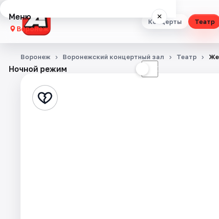
Меню
×
Концерты
Театр
Воронеж
Концерты
Воронеж
Воронежский концертный зал
Театр
Же
Ночной режим
☀
☾
Театр
Стендап
Выставки
Квесты
Экскурсии
Спорт
События