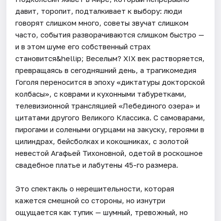
давит, торопит, подталкивает к выбору: люди
говорят слишком много, советы звучат слишком
часто, события разворачиваются слишком быстро —
и в этом шуме его собственный страх
становится&hellip; Веселым? XIX век растворяется,
превращаясь в сегодняшний день, а трагикомедия
Гоголя переносится в эпоху «диктатуры докторской
колбасы», с коврами и кухонными табуретками,
телевизионной трансляцией «Лебединого озера» и
цитатами другого Великого Классика. С самоварами,
пирогами и солеными огурцами на закуску, героями в
цилиндрах, бейсболках и кокошниках, с золотой
невестой Агафьей Тихоновной, одетой в роскошное
свадебное платье и лабутены 45-го размера.
Это спектакль о нерешительности, которая
кажется смешной со стороны, но изнутри
ощущается как тупик — шумный, тревожный, но