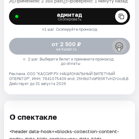
Применили: 2 388 раз
Проверено: 1 минуту назад
адмитад
Скопировать
1 шаг. Скопируйте промокод
от 2 500 ₽
на Kassir.ru
2 шаг. Выберите билет и примените промокод
до оплаты
Реклама. ООО "КАССИР.РУ-НАЦИОНАЛЬНЫЙ БИЛЕТНЫЙ
ОПЕРАТОР", ИНН: 7841075409 erid: 25H8d7vbP8SRTvHZrUcdLB.
Действует до 31 августа 2026
О спектакле
<header data-hook=«blocks-collection-content-
node» data-tilda-cookie=«no» data-tilda-