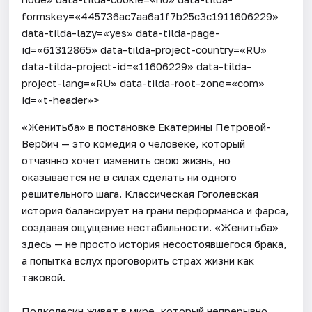
formskey=«445736ac7aa6a1f7b25c3c1911606229»
data-tilda-lazy=«yes» data-tilda-page-
id=«61312865» data-tilda-project-country=«RU»
data-tilda-project-id=«11606229» data-tilda-
project-lang=«RU» data-tilda-root-zone=«com»
id=«t-header»>
«Женитьба» в постановке Екатерины Петровой-
Вербич — это комедия о человеке, который
отчаянно хочет изменить свою жизнь, но
оказывается не в силах сделать ни одного
решительного шага. Классическая Гоголевская
история балансирует на грани перформанса и фарса,
создавая ощущение нестабильности. «Женитьба»
здесь — не просто история несостоявшегося брака,
а попытка вслух проговорить страх жизни как
таковой.
Подколесин живет в мире, который непрерывно