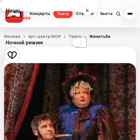
Меню
×
Концерты
Театр
Стендап
Выставки
Квест
Москва
Концерты
Москва
арт-центр ИСИ
Театр
Женитьба
Ночной режим
☀
☾
Театр
Стендап
Выставки
Квесты
Экскурсии
Спорт
События