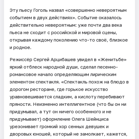
Эту пьесу Гоголь назвал «совершенно невероятным
событием в двух действиях». Событие оказалось
действительно невероятным: уже почти два века
пьеса не сходит с российской и мировой сцены,
открывая каждому поколению что-то своё, близкое
и родное.
Режиссёр Сергей Арцибашев увидел в «Женитьбе»
яркий отблеск народной души, сделал песенно-
романсовое начало определяющим лирическим
элементом спектакля. «Спектакль похож на блюдо в
дорогом ресторане, где горькое искусство
уравновешивается сладким, а кислоту перебивают
пряности. Неизменно интеллигентное (что бы он ни
придумывал, а тут он ничего особенного и не
придумывает) оформление Олега Шейнциса
урезонивает громкий хор сенных девушек и
дворовых юношей, который не замолкает, кажется,