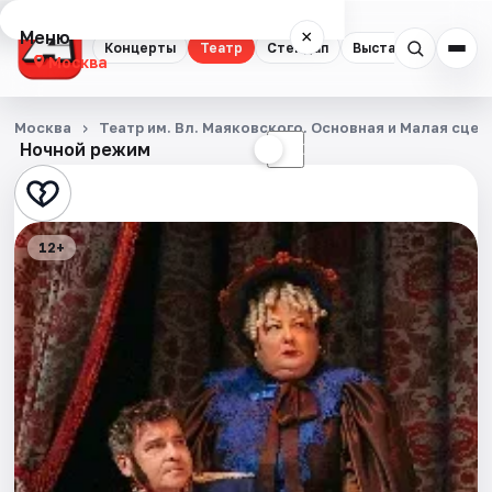
Меню
×
Концерты
Театр
Стендап
Выставки
Квест
Москва
Концерты
Москва
Театр им. Вл. Маяковского. Основная и Малая сцен
Ночной режим
☀
☾
Театр
Стендап
12+
Выставки
Квесты
Экскурсии
Спорт
События