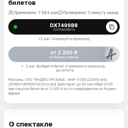
билетов
Применили: 7 884 раз
Проверено: 1 минуту назад
DX749988
Скопировать
1 шаг. Скопируйте промокод
от 1 200 ₽
на Яндекс Афише
2 шаг. Выберите билет и примените промокод
до оплаты
Реклама. ООО "ЯНДЕКС МУЗЫКА", ИНН: 9705121040 erid:
25H8d7vbP8SRTvHZrUcdLB
Действует до 30 сентября 2026
при покупке билетов от 3 000 ₽ на это мероприятие на Яндекс
Афише!
О спектакле